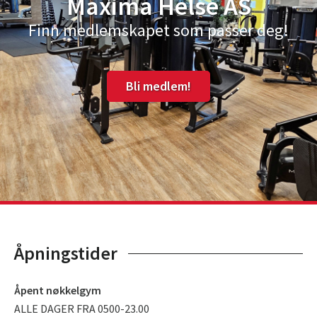
Maxima Helse AS
Finn medlemskapet som passer deg!
Bli medlem!
Åpningstider
Åpent nøkkelgym
ALLE DAGER FRA 0500-23.00